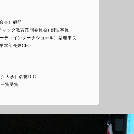
合会）顧問
ィック教育諮問委員会) 副理事長
ティインターナショナル）副理事長
業本部長兼CFO
ク大学）名誉D.C.
パー賞受賞