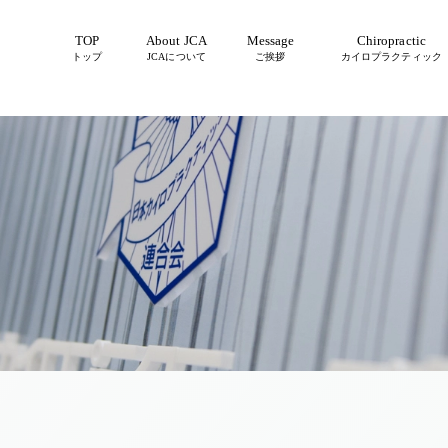
TOP
About JCA
Message
Chiropractic
トップ
JCAについて
ご挨拶
カイロプラクティック