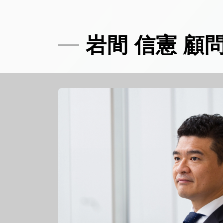
岩間 信憲 顧