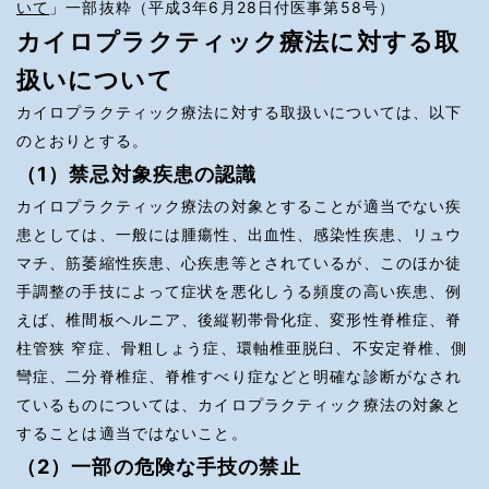
いて
」一部抜粋（平成3年6月28日付医事第58号）
カイロプラクティック療法に対する取
扱いについて
カイロプラクティック療法に対する取扱いについては、以下
のとおりとする。
（1）禁忌対象疾患の認識
カイロプラクティック療法の対象とすることが適当でない疾
患としては、一般には腫瘍性、出血性、感染性疾患、リュウ
マチ、筋萎縮性疾患、心疾患等とされているが、このほか徒
手調整の手技によって症状を悪化しうる頻度の高い疾患、例
えば、椎間板ヘルニア、後縦靭帯骨化症、変形性脊椎症、脊
柱管狭 窄症、骨粗しょう症、環軸椎亜脱臼、不安定脊椎、側
彎症、二分脊椎症、脊椎すべり症などと明確な診断がなされ
ているものについては、カイロプラクティック療法の対象と
することは適当ではないこと。
（2）一部の危険な手技の禁止