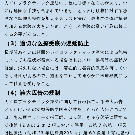
カイロプラクティック療法の手技には様々なものがあり、中
には危険な手技が含まれているが、とりわけ頚椎に対する急
激な回転伸展操作を加えるスラスト法は、患者の身体に損傷
を加える危険が大きいため、こうした危険の高い行為は禁止
する必要があること。
（3）適切な医療受療の遅延防止
長期間あるいは頻回のカイロプラクティック療法による施術
によっても症状が増悪する場合はもとより、腰痛等の症状が
軽減、消失しない場合には、滞在的に器質的疾患を有してい
る可能性があるので、施術を中止して速やかに医療機関にお
いて精査を受けること。
（4）誇大広告の規制
カイロプラクティック療法に関して行われている誇大広告、
とりわけがんの治癒等医学的有効性をうたった広告について
は、あん摩マッサージ指圧師、はり師、きゅう師等に関する
法律第 12 条の 2 第 2 項において準用する第 7 条第 1 項又
は医療法（昭和 23 年法律第205 号）第 69 条第 1 項に基づ